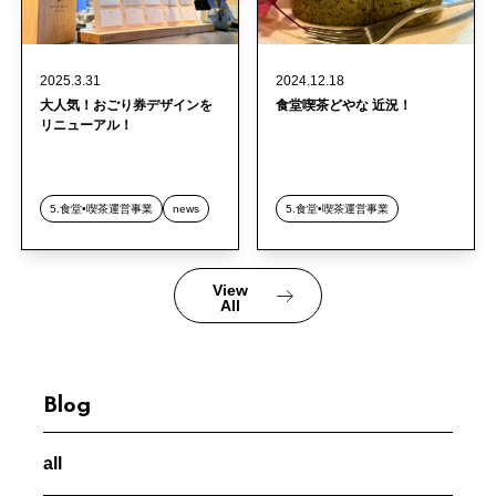
2025.3.31
2024.12.18
大人気！おごり券デザインを
食堂喫茶どやな 近況！
リニューアル！
5.食堂•喫茶運営事業
news
5.食堂•喫茶運営事業
View
All
Blog
all