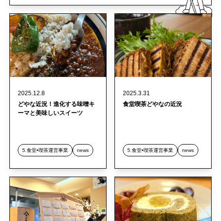
2025.12.8
2025.3.31
どやな近況！進化する味噌キ
食堂喫茶どやなの近況
ーマと美味しいスイーツ
5.食堂•喫茶運営事業
news
5.食堂•喫茶運営事業
news