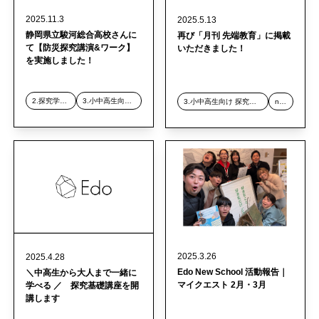
2025.11.3
2025.5.13
静岡県立駿河総合高校さんに
再び「月刊 先端教育」に掲載
て【防災探究講演&ワーク】
いただきました！
を実施しました！
2.探究学習デザイン事業
3.小中高生向け 探究スクール事業
3.小中高生向け 探究スクール事業
news
2025.3.26
2025.4.28
Edo New School 活動報告｜
＼中高生から大人まで一緒に
マイクエスト 2月・3月
学べる ／ 探究基礎講座を開
講します