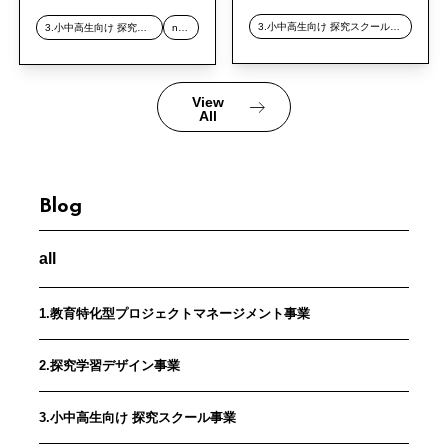
3.小中高生向け 探究スクール事業
3.小中高生向け 探究スクール事業
news
View
All
Blog
all
1.教育特化型プロジェクトマネージメント事業
2.探究学習デザイン事業
3.小中高生向け 探究スクール事業