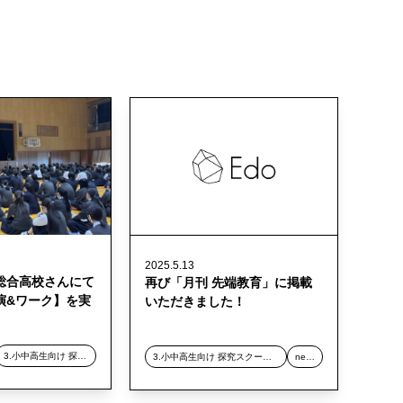
2025.5.13
総合高校さんにて
再び「月刊 先端教育」に掲載
演&ワーク】を実
いただきました！
3.小中高生向け 探究スクール事業
3.小中高生向け 探究スクール事業
news