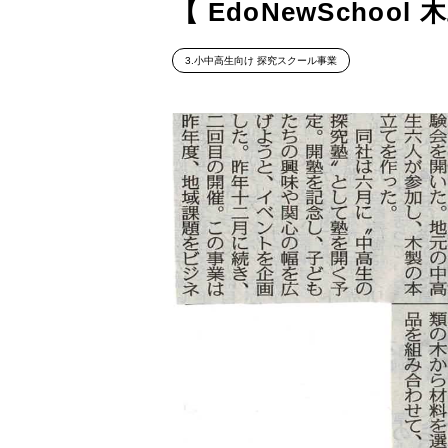
【 EdoNewScho
3.小中高生向け 探究スクール事業