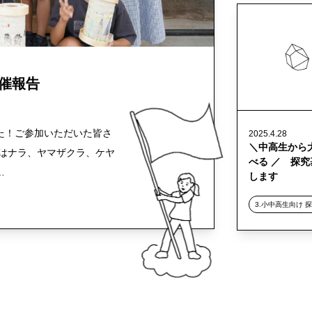
催報告
た！ご参加いただいた皆さ
2025.4.28
＼中高生から
ではナラ、ヤマザクラ、ケヤ
べる ／ 探
…
します