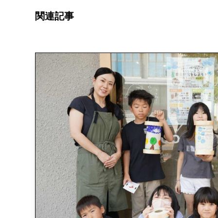
関
連
記
事