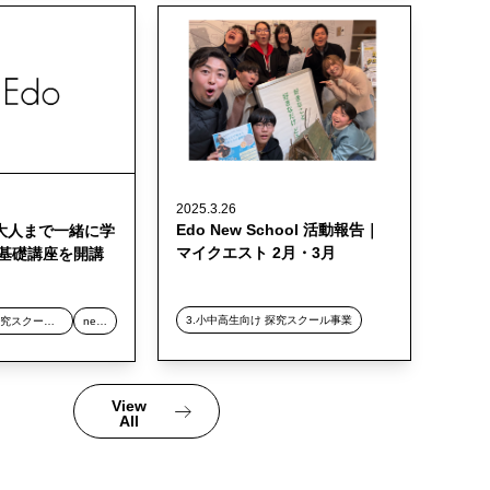
2025.3.26
Edo New School 活動報告｜
大人まで一緒に学
マイクエスト 2月・3月
究基礎講座を開講
3.小中高生向け 探究スクール事業
3.小中高生向け 探究スクール事業
news
View
All