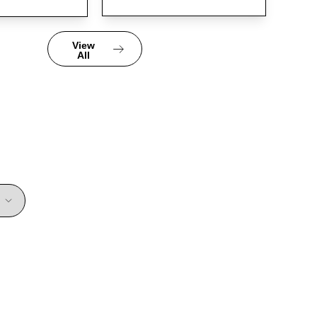
View
All