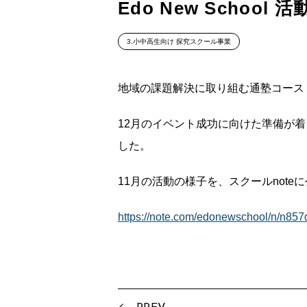
Edo New Schoo
3.小中高生向け 探究スクール事業
地域の課題解決に取り組む通塾コース
12月のイベント成功に向けた準備が
した。
11月の活動の様子を、スクールnot
https://note.com/edonewschool/n/n85