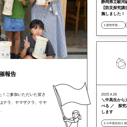
静岡県立駿河
【防災探究講
施しました！
2.探究学習デザイン事業
催報告
た！ご参加いただいた皆さ
2025.4.28
＼中高生から
ではナラ、ヤマザクラ、ケヤ
べる ／ 探
…
します