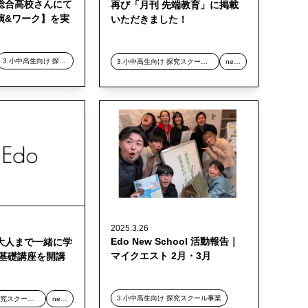
総合高校さんにて
再び「月刊 先端教育」に掲載
演&ワーク】を実
いただきました！
3.小中高生向け 探究スクール事業
3.小中高生向け 探究スクール事業
news
2025.3.26
Edo New School 活動報告｜
大人まで一緒に学
マイクエスト 2月・3月
究基礎講座を開講
3.小中高生向け 探究スクール事業
3.小中高生向け 探究スクール事業
news