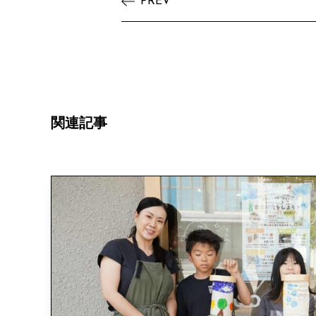
PREV
関
連
記
事