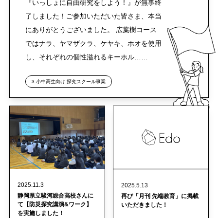
『いっしょに自由研究をしよう！』が無事終
了しました！ご参加いただいた皆さま、本当
にありがとうございました。 広葉樹コース
ではナラ、ヤマザクラ、ケヤキ、ホオを使用
し、それぞれの個性溢れるキーホル……
3.小中高生向け 探究スクール事業
2025.11.3
2025.5.13
静岡県立駿河総合高校さんに
再び「月刊 先端教育」に掲載
て【防災探究講演&ワーク】
いただきました！
を実施しました！