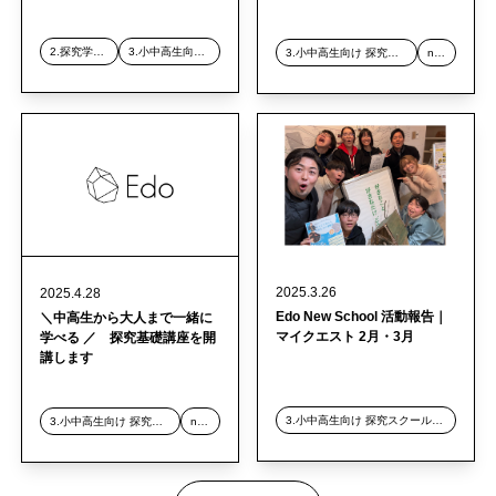
2.探究学習デザイン事業
3.小中高生向け 探究スクール事業
3.小中高生向け 探究スクール事業
news
2025.3.26
2025.4.28
Edo New School 活動報告｜
＼中高生から大人まで一緒に
マイクエスト 2月・3月
学べる ／ 探究基礎講座を開
講します
3.小中高生向け 探究スクール事業
3.小中高生向け 探究スクール事業
news