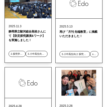
2025.11.3
2025.5.13
静岡県立駿河総合高校さんに
再び「月刊 先端教育」に掲載
て【防災探究講演&ワーク】
いただきました！
を実施しました！
2.探究学習デザイン事業
3.小中高生向け 探究スクール事業
3.小中高生向け 探究スクール事業
news
2025.3.26
2025.4.28