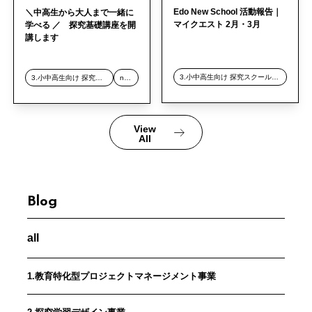
Edo New School 活動報告｜
＼中高生から大人まで一緒に
マイクエスト 2月・3月
学べる ／ 探究基礎講座を開
講します
3.小中高生向け 探究スクール事業
3.小中高生向け 探究スクール事業
news
View
All
Blog
all
1.教育特化型プロジェクトマネージメント事業