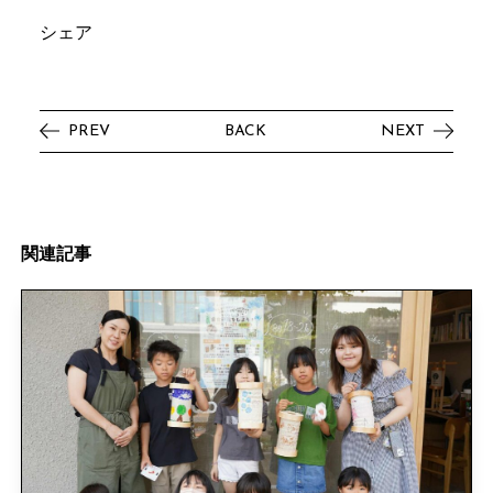
シェア
PREV
BACK
NEXT
関
連
記
事