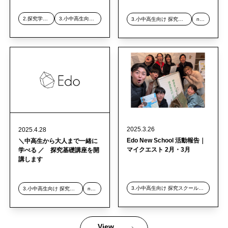
2.探究学習デザイン事業
3.小中高生向け 探究スクール事業
3.小中高生向け 探究スクール事業
news
2025.3.26
2025.4.28
Edo New School 活動報告｜
＼中高生から大人まで一緒に
マイクエスト 2月・3月
学べる ／ 探究基礎講座を開
講します
3.小中高生向け 探究スクール事業
3.小中高生向け 探究スクール事業
news
View