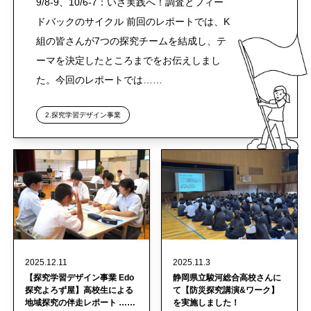
9/8-9、10/6-7：いざ実践へ！調査とフィー
ドバックのサイクル 前回のレポートでは、K
組の皆さんが7つの探究チームを結成し、テ
ーマを決定したところまでをお伝えしまし
た。今回のレポートでは……
2.探究学習デザイン事業
2025.12.11
2025.11.3
【探究学習デザイン事業 Edo
静岡県立駿河総合高校さんに
探究よろず屋】高校生による
て【防災探究講演&ワーク】
地域探究の伴走レポート ……
を実施しました！