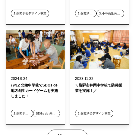
2.探究学習デザイン事業
2.探究学習デザイン事業
3.小中高生向け 探究スクール事業
2024.9.24
2023.11.22
\ 9/12 北稜中学校でSDGs de
＼飛騨市神岡中学校で防災授
地方創生カードゲームを実施
業を実施！／
しました！ ……
2.探究学習デザイン事業
SDGs de 未来構想・SDGs de
2.探究学習デザイン事業