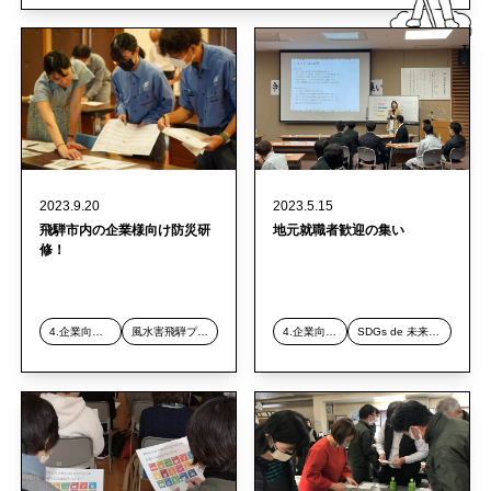
2023.9.20
2023.5.15
飛騨市内の企業様向け防災研
地元就職者歓迎の集い
修！
4.企業向け研修事業
風水害飛騨プロジェクト
4.企業向け研修事業
SDGs de 未来構想・SDGs de