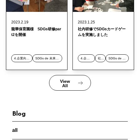
2023.2.19
2023.1.25
龍華保育園様 SDGs研修par
社内研修でSDGsカードゲー
t2を開催
ムを実施しました
4.企業向け研修事業
SDGs de 未来構想・SDGs de
4.企業向け研修事業
社内研修
SDGs de 未来構想・SDGs de
View
All
Blog
all